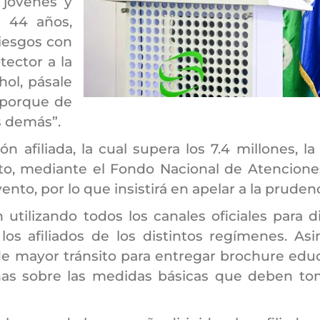
 jóvenes y
s 44 años,
riesgos con
tector a la
hol, pásale
 porque de
s demás”.
n afiliada, la cual supera los 7.4 millones, la
ito, mediante el Fondo Nacional de Atencion
to, por lo que insistirá en apelar a la prudenc
tilizando todos los canales oficiales para di
os afiliados de los distintos regímenes. As
 de mayor tránsito para entregar brochure edu
onas sobre las medidas básicas que deben to