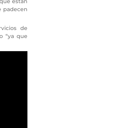
 que están
e padecen
vicios de
to “ya que