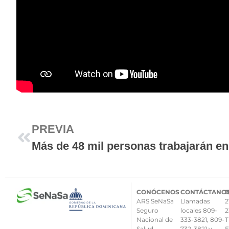
PREVIA
CONÓCENOS
CONTÁCTANO
ARS SeNaSa
Llamadas
2
Seguro
locales 809-
2
Nacional de
333-3821, 809-
T
Salud
732-3821 y
E