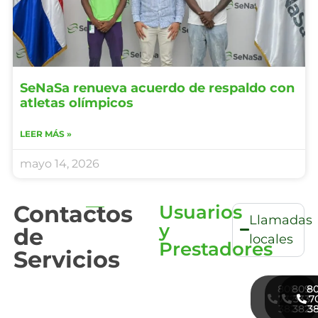
SeNaSa renueva acuerdo de respaldo con
atletas olímpicos
LEER MÁS »
mayo 14, 2026
Contactos
Usuarios
Llamadas
y
de
locales
Prestadores
Servicios
809-
809-
8
732-
333-
7
3821
3821
3