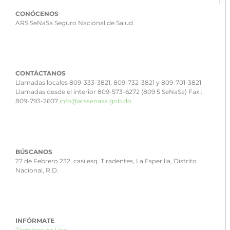
CONÓCENOS
ARS SeNaSa Seguro Nacional de Salud
CONTÁCTANOS
Llamadas locales 809-333-3821, 809-732-3821 y 809-701-3821
Llamadas desde el interior 809-573-6272 (809 5 SeNaSa) Fax :
809-793-2607
info@arssenasa.gob.do
BÚSCANOS
27 de Febrero 232, casi esq. Tiradentes, La Esperilla, Distrito
Nacional, R.D.
INFÓRMATE
Términos de Uso