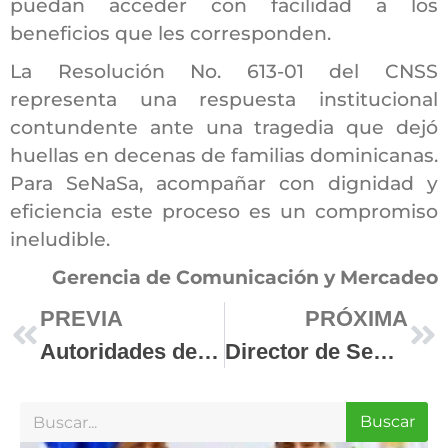
puedan acceder con facilidad a los
beneficios que les corresponden.
La Resolución No. 613-01 del CNSS
representa una respuesta institucional
contundente ante una tragedia que dejó
huellas en decenas de familias dominicanas.
Para SeNaSa, acompañar con dignidad y
eficiencia este proceso es un compromiso
ineludible.
Gerencia de Comunicación y Mercadeo
PREVIA
PRÓXIMA
Autoridades del Comité Organizador de los Juegos Centroamericanos y del Caribe Santo Domingo 2026 se reúnen con el director de SeNaSa para coordinar aspectos médicos del evento
Director de SeNaSa visita a sobreviviente de la tragedia del Jet Set en el hospital Salvador B. Gautier
Buscar