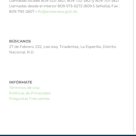
Llamadas locales 809-333-3821, 809-732-3821 y 809-701-3821
Llamadas desde el interior 809-573-6272 (809 5 SeNaSa) Fax :
809-793-2607
info@arssenasa.gob.do
BÚSCANOS
27 de Febrero 232, casi esq. Tiradentes, La Esperilla, Distrito
Nacional, R.D.
INFÓRMATE
Términos de Uso
Políticas de Privacidad
Preguntas Frecuentes