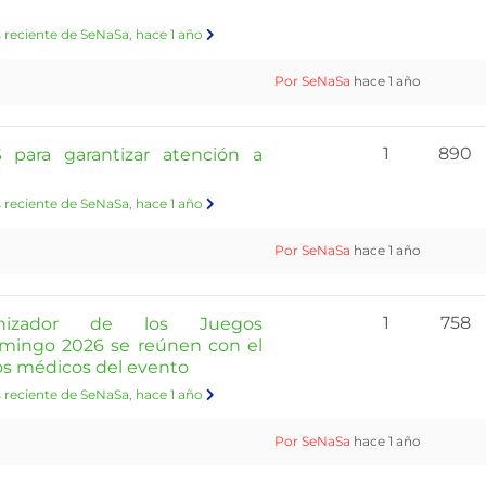
 reciente de SeNaSa
, hace 1 año
Por SeNaSa
hace 1 año
1
890
para garantizar atención a
 reciente de SeNaSa
, hace 1 año
Por SeNaSa
hace 1 año
1
758
nizador de los Juegos
omingo 2026 se reúnen con el
os médicos del evento
 reciente de SeNaSa
, hace 1 año
Por SeNaSa
hace 1 año