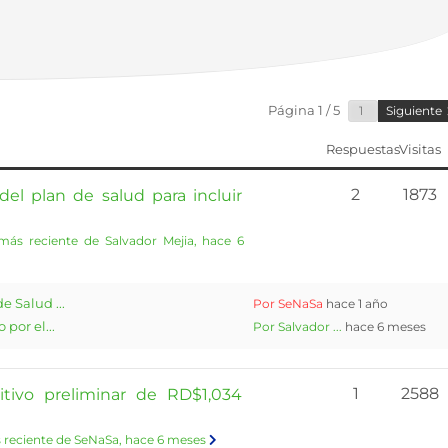
Página 1 / 5
Siguiente
Respuestas
Visitas
2
1873
el plan de salud para incluir
más reciente de Salvador Mejia
, hace 6
 Salud ...
Por SeNaSa
hace 1 año
por el...
Por Salvador ...
hace 6 meses
1
2588
tivo preliminar de RD$1,034
 reciente de SeNaSa
, hace 6 meses