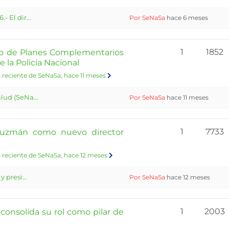
 El dir...
Por SeNaSa
hace 6 meses
1
1852
o de Planes Complementarios
 la Policía Nacional
 reciente de SeNaSa
, hace 11 meses
lud (SeNa...
Por SeNaSa
hace 11 meses
1
7733
 Guzmán como nuevo director
 reciente de SeNaSa
, hace 12 meses
 presi...
Por SeNaSa
hace 12 meses
1
2003
 consolida su rol como pilar de