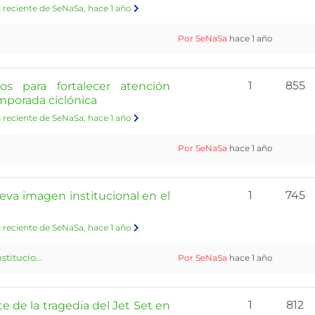
 reciente de SeNaSa
, hace 1 año
Por SeNaSa
hace 1 año
1
855
s para fortalecer atención
mporada ciclónica
 reciente de SeNaSa
, hace 1 año
Por SeNaSa
hace 1 año
1
745
eva imagen institucional en el
 reciente de SeNaSa
, hace 1 año
titucio...
Por SeNaSa
hace 1 año
1
812
e de la tragedia del Jet Set en