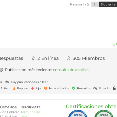
Página 1 / 5
Siguiente
Respuestas
2
En línea
305
Miembros
Publicación más reciente:
consulta de analisis
er
Hay publicaciones sin leer
Activo
Popular
Fijo
No aprobados
Resuelto
Privado
Certificaciones obt
S
BÚSCANOS
INFÓRMATE
7 de Febrero
Términos de
32, casi esq.
Uso