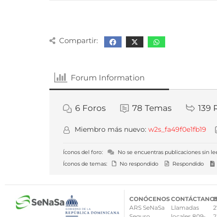
Compartir:
Forum Information
6
Foros
78
Temas
139
Miembro más nuevo:
w2s_fa49f0e1fb19
Íconos del foro:
No se encuentras publicaciones sin le
Íconos de temas:
No respondido
Respondido
CONÓCENOS
CONTÁCTANO
ARS SeNaSa
Llamadas
2
Seguro
locales 809-
2