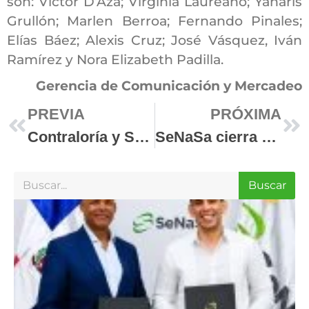
son: Víctor D’Aza; Virginia Laureano; Yanaris
Grullón; Marlen Berroa; Fernando Pinales;
Elías Báez; Alexis Cruz; José Vásquez, Iván
Ramírez y Nora Elizabeth Padilla.
Gerencia de Comunicación y Mercadeo
PREVIA
PRÓXIMA
Contraloría y SeNaSa ponen en marcha Unidad de Auditoría Interna
SeNaSa cierra 2025 con balance positivo preliminar de RD$1,034 millones
Buscar