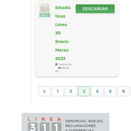
Estadís
DESCARGAR
ticas
Línea
311
Enero-
Marzo
2023
1 archivo (s)
162.93
KB
1
2
3
4
5
6