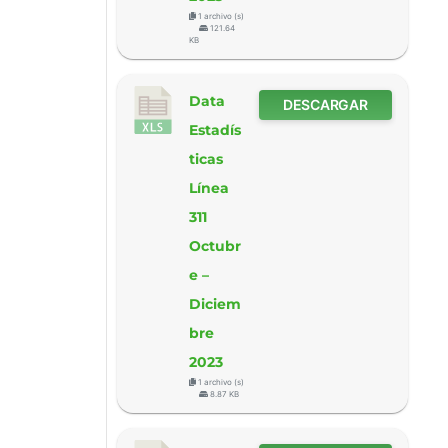
1 archivo (s)
121.64
KB
Data
DESCARGAR
Estadís
ticas
Línea
311
Octubr
e –
Diciem
bre
2023
1 archivo (s)
8.87 KB