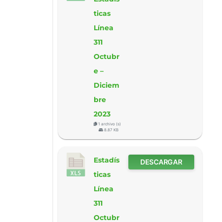
ticas
Línea
311
Octubr
e –
Diciem
bre
2023
1 archivo (s)
8.87 KB
Estadís
DESCARGAR
ticas
Línea
311
Octubr