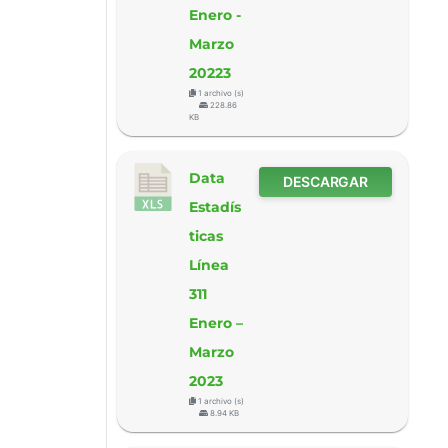
Enero -
Marzo
20223
1 archivo (s)
228.86
KB
Data
DESCARGAR
Estadís
ticas
Línea
311
Enero –
Marzo
2023
1 archivo (s)
8.94 KB