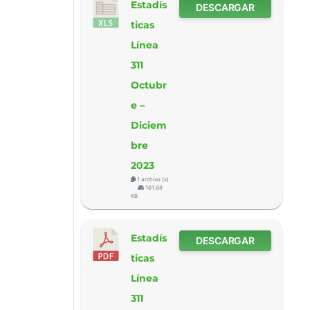
Estadís
DESCARGAR
ticas
Línea
311
Octubr
e –
Diciem
bre
2023
1 archivo (s)
161.68
KB
Estadís
DESCARGAR
ticas
Línea
311