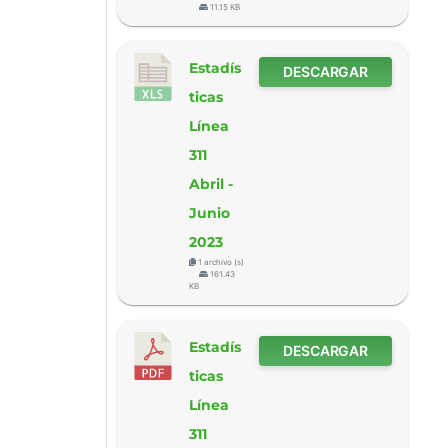
11.15 KB
Estadís
DESCARGAR
ticas
Línea
311
Abril -
Junio
2023
1 archivo (s)
161.43
KB
Estadís
DESCARGAR
ticas
Línea
311