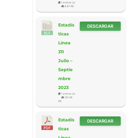
1 archivo (s)
8.87 KB
Estadís
DESCARGAR
ticas
Línea
311
Julio –
Septie
mbre
2023
1 archivo (s)
161.48
KB
Estadís
DESCARGAR
ticas
Línea