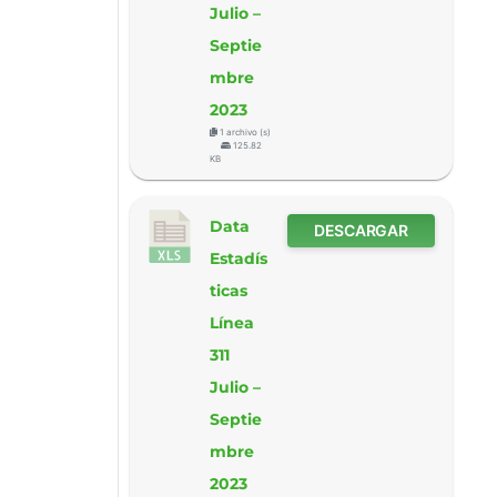
Julio –
Septie
mbre
2023
1 archivo (s)
125.82
KB
Data
DESCARGAR
Estadís
ticas
Línea
311
Julio –
Septie
mbre
2023