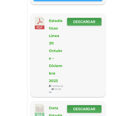
Estadís
DESCARGAR
ticas
Línea
311
Octubr
e –
Diciem
bre
2023
1 archivo (s)
122.30
KB
Data
DESCARGAR
Estadís