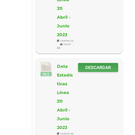
311
Abril -
Junio
2023
1 archivo (s)
133.07
KB
Data
DESCARGAR
Estadís
ticas
Línea
311
Abril -
Junio
2023
1 archivo (s)