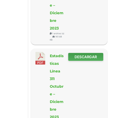
e –
Diciem
bre
2023
1 archivo (s)
161.68
KB
Estadís
DESCARGAR
ticas
Línea
311
Octubr
e –
Diciem
bre
2023